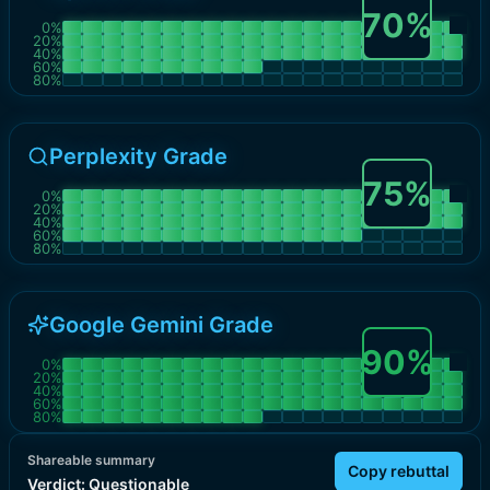
70
%
0
%
20
%
40
%
60
%
80
%
Perplexity Grade
75
%
0
%
20
%
40
%
60
%
80
%
Google Gemini Grade
90
%
0
%
20
%
40
%
60
%
80
%
Shareable summary
Copy rebuttal
Verdict:
Questionable