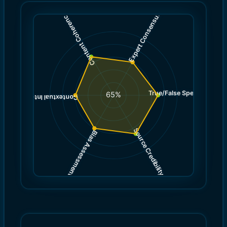
)
6.0
7.0
(
(
Expert Consensus
Content Coherence
True/False Spectrum
(
7.0
65
%
)
6.0
(
Contextual Integrity
Source Credibility
Bias Assessment
(
(
7.0
6.0
)
)