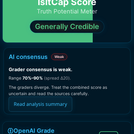
IsItCap Score
Truth Potential Meter
Generally Credible
AI consensus
Weak
Grader consensus is weak
.
Range
70
%–
90
%
(spread Δ
20
).
The graders diverge. Treat the combined score as
uncertain and read the sources carefully.
Read analysis summary
OpenAI Grade