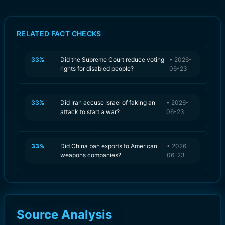
RELATED FACT CHECKS
33
%
Did the Supreme Court reduce voting
•
2026-
rights for disabled people?
06-23
33
%
Did Iran accuse Israel of faking an
•
2026-
attack to start a war?
06-23
33
%
Did China ban exports to American
•
2026-
weapons companies?
06-23
Source Analysis