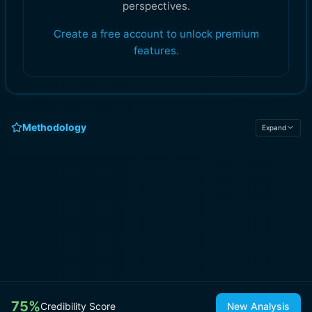
perspectives.
Create a free account to unlock premium
features.
Methodology
Expand
75
%
Credibility Score
New Analysis